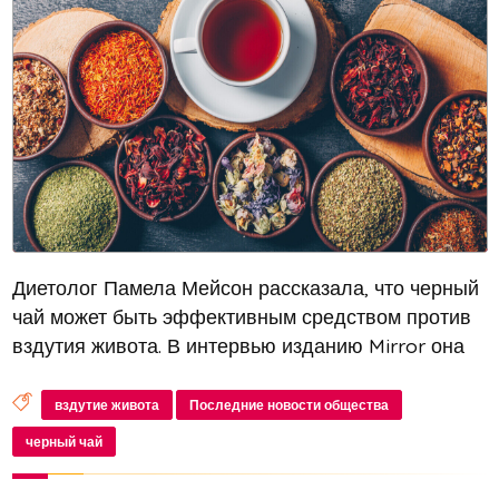
Диетолог Памела Мейсон рассказала, что черный
чай может быть эффективным средством против
вздутия живота. В интервью изданию Mirror она
отметила, что этот напиток полезен для здоровья
кишечника благодаря флавоноидам, которые
вздутие живота
Последние новости общества
уменьшают воспаление и ул...
черный чай