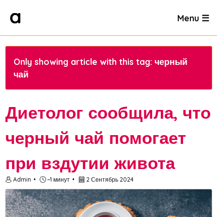
Menu ☰
Only showing article with this tag: черный
чай
Диетолог сообщила, что
черный чай помогает
при вздутии живота
Admin
~1 минут
2 Сентябрь 2024