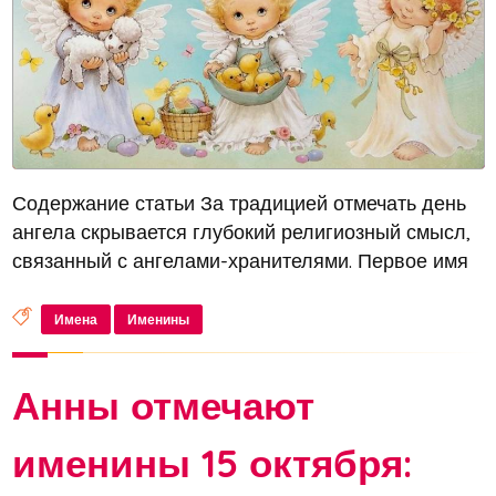
Содержание статьи За традицией отмечать день
ангела скрывается глубокий религиозный смысл,
связанный с ангелами-хранителями. Первое имя
дается человеку при его рождении, второе – при
крещении, и обычно оно связано с именем
Имена
Именины
святого, который в будущем...
Анны отмечают
именины 15 октября: