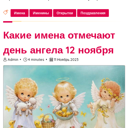
современных реалиях, привлекая окружающих
своей теплотой. Особенности характера Анны
Имена
Именины
Открытки
Поздравления
Характеристика личности с именем А...
Какие имена отмечают
день ангела 12 ноября
Admin
4 minutes
11 Ноябрь 2023