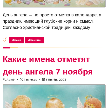
День ангела — не просто отметка в календаре, а
праздник, имеющий глубокие корни и смысл.
Согласно христианской традиции, каждому
новорожденному дается имя святого, который
станет его заступником в сложные периоды жизни.
Имена
Именины
12 ноября день ангела или имен...
Какие имена отметят
день ангела 7 ноября
Admin
4 minutes
6 Ноябрь 2023