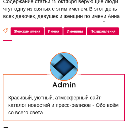
Содержание статьи 15 октября верующие люди
чтут одну из святых с этим именем. В этот день
всех девочек, девушек и женщин по имени Анна
можно поздравить с именинами открыткой,
выразить свои искренние пожелания в стихах или
Женские имена
Имена
Именины
Поздравления
в прозе. Происхождение и зна...
Admin
Красивый, уютный, атмосферный сайт-
каталог новостей и пресс-релизов - Обо всём
со всего света