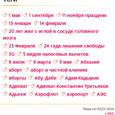
1 мая
1 сентября
11 ноября праздник
13 января
14 февраля
20 лет жил с иглой в сосуде головного
мозга
23 Февраля
24 года лишения свободы
3G
5 видов налоговых вычетов
8 июля
8 марта
9 мая
Абхазия
аборт
аборт в частной клинике
аборты
Абу-Даби
Адам Кадыров
Адвокат
Адвокат Константин Третьяков
Адыгея
Аэрофлот
аэропорт
АЭС
аферисты
Аффирмации
Афганистан
Пиши тут!2023-2026
Африка
Агата Кристи
RSS