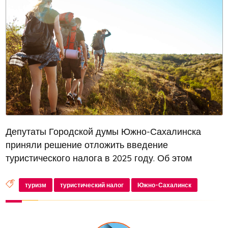
Депутаты Городской думы Южно-Сахалинска
приняли решение отложить введение
туристического налога в 2025 году. Об этом
сообщает пресс-служба министерства туризма
Сахалинской области. На заседании, прошедшем
туризм
туристический налог
Южно-Сахалинск
в пятницу, министр туризма региона Артем Лаза...