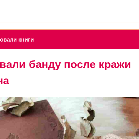
оровали книги
вали банду после кражи
на