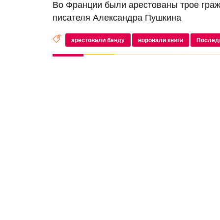
Во Франции были арестованы трое граж
писателя Александра Пушкина
арестовали банду
воровали книги
Послед