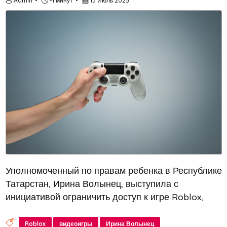
Admin
~1 минут
13 Июль 2025
Уполномоченный по правам ребенка в Республике
Татарстан, Ирина Волынец, выступила с
инициативой ограничить доступ к игре Roblox,
которая пользуется популярностью среди
школьников. Причиной стали распространенные в
Roblox
видеоигры
Ирина Волынец