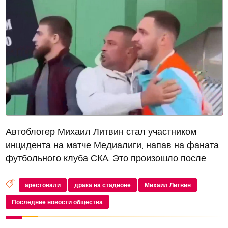
Автоблогер Михаил Литвин стал участником
инцидента на матче Медиалиги, напав на фаната
футбольного клуба СКА. Это произошло после
того, как болельщики ростовского клуба
скандировали оскорбления в адрес Литвина.
арестовали
драка на стадионе
Михаил Литвин
Подбежав к трибуне с охраной, он неожид...
Последние новости общества