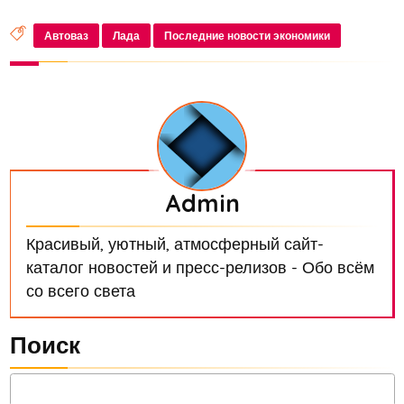
Минпромторга России Денис Мантуров в
интервью РИА «Новости»
Автоваз
Лада
Последние новости экономики
Admin
Красивый, уютный, атмосферный сайт-
каталог новостей и пресс-релизов - Обо всём
со всего света
Поиск