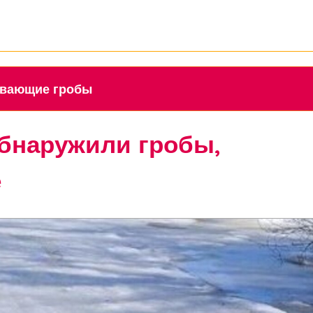
плавающие гробы
бнаружили гробы,
е