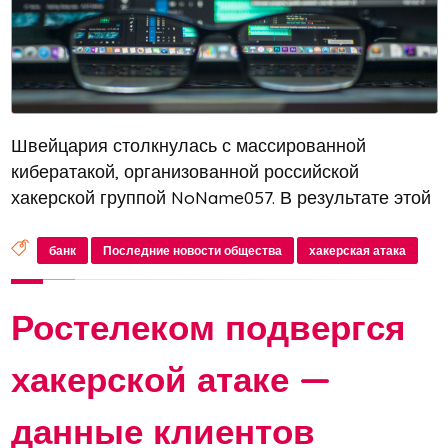
Швейцария столкнулась с массированной
кибератакой, организованной российской
хакерской группой NoName057. В результате этой
DDoS-атаки ряд муниципальных порталов и
банков страны оказались временно недоступными
банк
Последние новости общества
хакерская атака
для пользователей. По информации издания...
Ростелеком подвергся
хакерской атаке —
данные клиентов