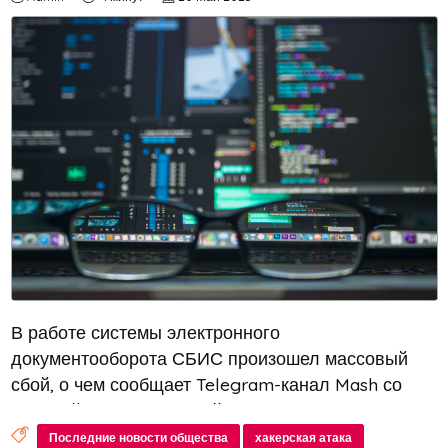
В работе системы электронного
документооборота СБИС произошел массовый
сбой, о чем сообщает Telegram-канал Mash со
ссылкой на неназванный источник в компании. По
информации канала, около 4 миллионов
Последние новости общества
хакерская атака