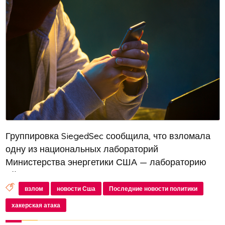
Группировка SiegedSec сообщила, что взломала
одну из национальных лабораторий
Министерства энергетики США — лабораторию
Айдахо (INL) и опубликовала украденные данные
в интернете. Представители лаборатории
взлом
новости Сша
Последние новости политики
подтвердили факт кибератаки
хакерская атака