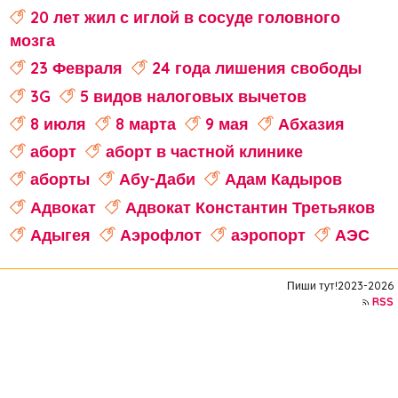
20 лет жил с иглой в сосуде головного
мозга
23 Февраля
24 года лишения свободы
3G
5 видов налоговых вычетов
8 июля
8 марта
9 мая
Абхазия
аборт
аборт в частной клинике
аборты
Абу-Даби
Адам Кадыров
Адвокат
Адвокат Константин Третьяков
Адыгея
Аэрофлот
аэропорт
АЭС
аферисты
Аффирмации
Афганистан
Пиши тут!2023-2026
Африка
Агата Кристи
RSS
Агата Муцениеце
агрессивное поведение
агрессия
агро-кадры
агротуризм
Агузарова