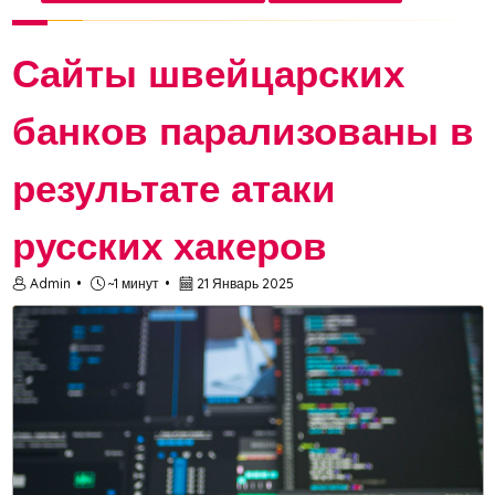
пользователей столкнулись с проблемами:
программа н...
Сайты швейцарских
банков парализованы в
результате атаки
русских хакеров
Admin
~1 минут
21 Январь 2025