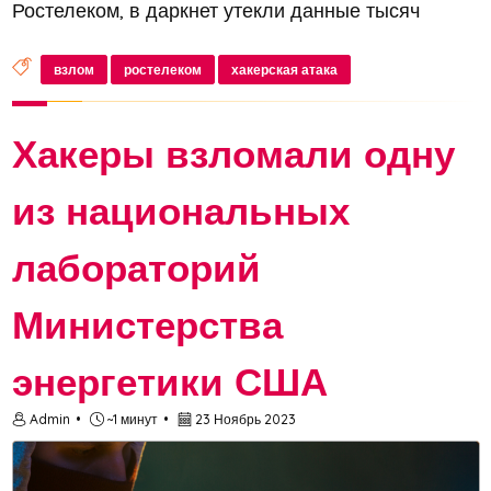
Ростелеком, в даркнет утекли данные тысяч
клиентов. Хакеры получили доступ к электронным
адресам, номерам телефонов и расшифровкам
взлом
ростелеком
хакерская атака
обращений пользователей, что вызывает...
Хакеры взломали одну
из национальных
лабораторий
Министерства
энергетики США
Admin
~1 минут
23 Ноябрь 2023