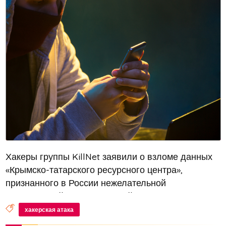
Хакеры группы KillNet заявили о взломе данных
«Крымско-татарского ресурсного центра»,
признанного в России нежелательной
организацией, а также личной страницы супруги
Эскендера Бариева, члена запрещённого
хакерская атака
меджлиса крымско-татарского народа. «Мы