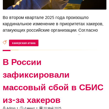
Во втором квартале 2025 года произошло
кардинальное изменение в приоритетах хакеров,
атакующих российские организации. Согласно
отчету ИБ-компании «Гарда», который оказался в
распоряжении «Газеты.Ru», государственные
хакерская атака
компании стали основной целью DDo...
В России
зафиксировали
массовый сбой в СБИС
из-за хакеров
Admin
~1 минут
20 Май 2025