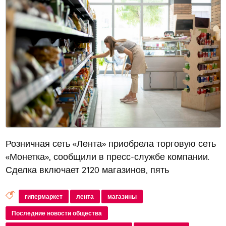
Розничная сеть «Лента» приобрела торговую сеть
«Монетка», сообщили в пресс-службе компании.
Сделка включает 2120 магазинов, пять
распределительных центров и более 560
автомобилей. Всего площадь приобретаемых
гипермаркет
лента
магазины
активов составляет 606 000 кв. м, а 100% э...
Последние новости общества