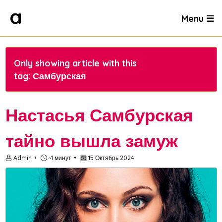
Menu ☰
Only showing article with this
tag: Самбурская
Настасья Самбурская
тайно вышла замуж
Admin
~1 минут
15 Октябрь 2024