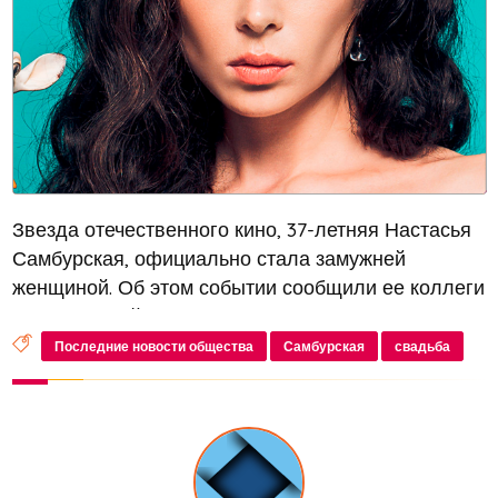
Звезда отечественного кино, 37-летняя Настасья
Самбурская, официально стала замужней
женщиной. Об этом событии сообщили ее коллеги
по съемочной группе фильма «Кореша», где
актриса исполнила одну из ключевых ролей. На
Последние новости общества
Самбурская
свадьба
премьере ленты генеральный продюс...