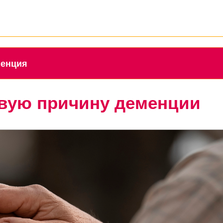
еменция
овую причину деменции