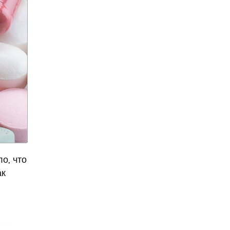
Александр Ишевский
Александр Колесов
Александр Круг
Александр Лукашенко
Александр Мамут
Александр Масляков
Александр Мясников
Александр Невский
Александр Овечкин
Александр Панкратов-
о, что
Черный
ак
Александр Панкратов-
Чёрный
Александр Петров
Александр Пушкин