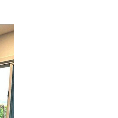
Александр Ширвиндт
Александр Точилин
Александра Трусова
Алексей Арестович
Алексей Черников
Алексей Долматов
Алексей Маклаков
Алексей Навальный
Алексей Пахомов
алименты
Алиса Казьмина
Альцгеймер
Альцгеймера
альпинистку из Перми