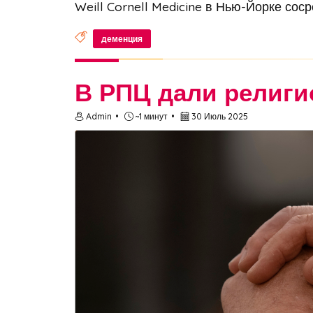
Weill Cornell Medicine в Нью-Йорке сос
деменция
В РПЦ дали религи
Admin
~1 минут
30 Июль 2025