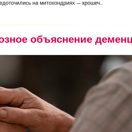
редоточились на митохондриях — крошеч...
озное объяснение демен