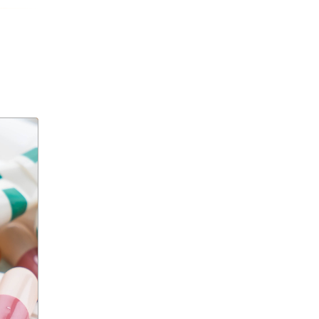
агрессивное поведение
агрессия
агро-кадры
агротуризм
Агузарова
Ахмат
Aito M9
Айсылу Чижевская
айтишники
"Ак Барс"
акалкоголь
акне
актер
актер скончался
актриса
Актриса Елена Корикова
Акушер-гинеколог
аквариум-музей
Александр Бастрыкин
Александр Бениш