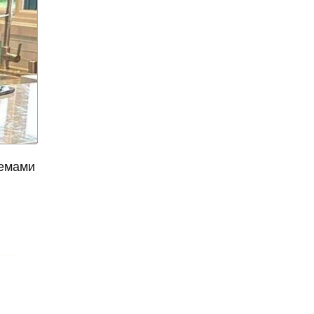
нашли в Гималаях
алкоголизм
алкоголь
алкогольное мороженное
алкогольные
калькуляторы
алкогольные настойки
алкомаркет
Алла Пугачева
лемами
аллергия
аллигатор поглотил
женщину
Алсу
Алтай
«Алые паруса»
американские ученые
Американский писатель