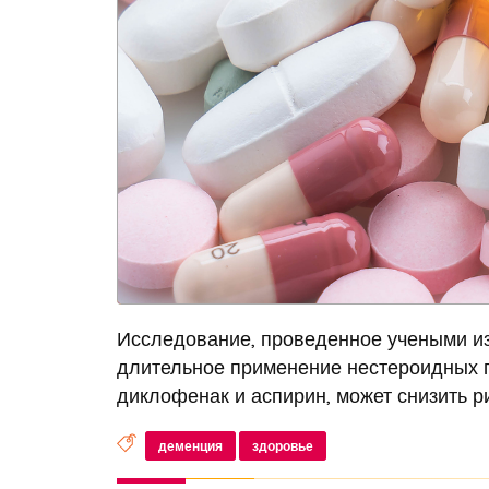
Исследование, проведенное учеными из
длительное применение нестероидных п
диклофенак и аспирин, может снизить ри
деменция
здоровье