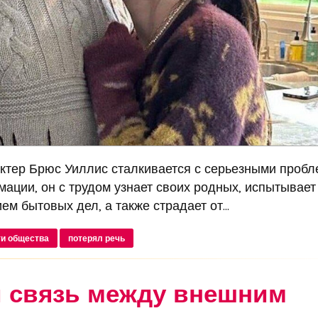
актер Брюс Уиллис сталкивается с серьезными проб
ации, он с трудом узнает своих родных, испытывает
 бытовых дел, а также страдает от...
ти общества
потерял речь
и связь между внешним