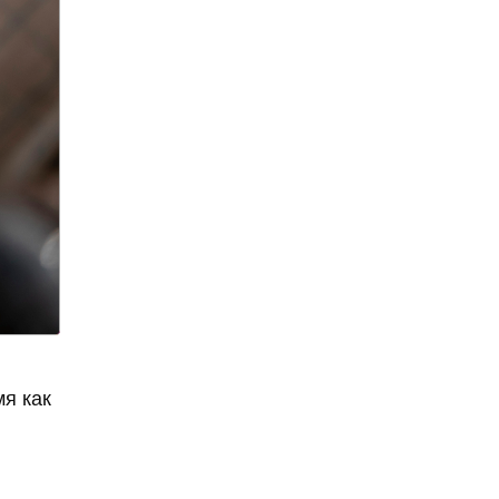
9 мая
Абхазия
аборт
аборт в частной клинике
аборты
Абу-Даби
Адам Кадыров
Адвокат
Адвокат Константин
Третьяков
Адыгея
Аэрофлот
аэропорт
АЭС
аферисты
Аффирмации
я как
Афганистан
Африка
Агата Кристи
Агата Муцениеце