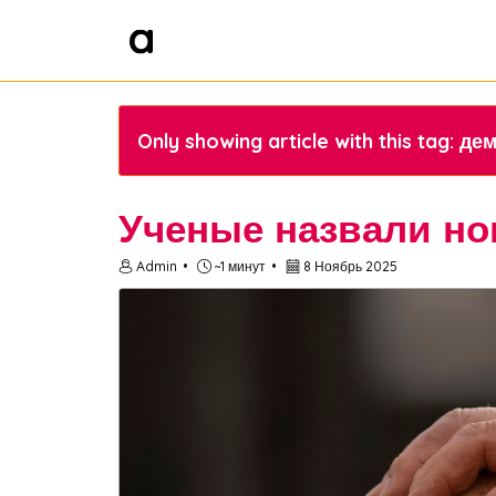
Only showing article with this tag: д
Ученые назвали н
Admin
~1 минут
8 Ноябрь 2025