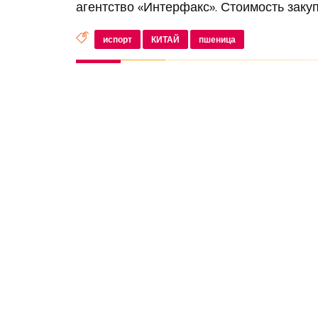
агентство «Интерфакс». Стоимость закуп
испорт
КИТАЙ
пшеница