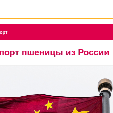
порт
порт пшеницы из России