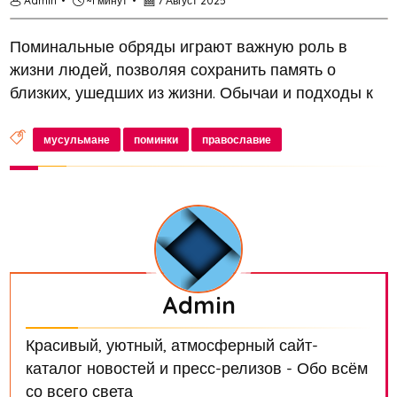
Admin
~1 минут
7 Август 2025
Поминальные обряды играют важную роль в
жизни людей, позволяя сохранить память о
близких, ушедших из жизни. Обычаи и подходы к
проведению поминок могут значительно
различаться в зависимости от религиозной
мусульмане
поминки
православие
принадлежности. В этой статье мы рассмотрим,...
Admin
Красивый, уютный, атмосферный сайт-
каталог новостей и пресс-релизов - Обо всём
со всего света