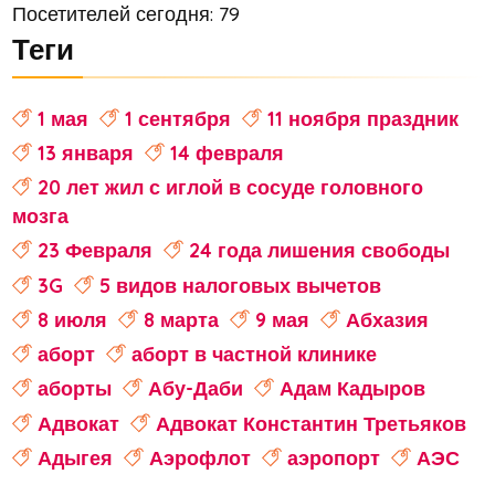
Посетителей сегодня: 79
Теги
1 мая
1 сентября
11 ноября праздник
13 января
14 февраля
20 лет жил с иглой в сосуде головного
мозга
23 Февраля
24 года лишения свободы
3G
5 видов налоговых вычетов
8 июля
8 марта
9 мая
Абхазия
аборт
аборт в частной клинике
аборты
Абу-Даби
Адам Кадыров
Адвокат
Адвокат Константин Третьяков
Адыгея
Аэрофлот
аэропорт
АЭС
аферисты
Аффирмации
Афганистан