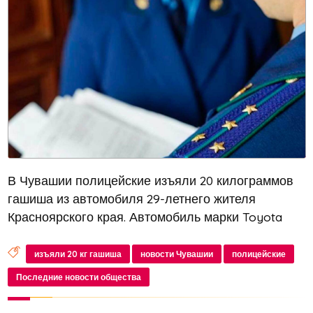
В Чувашии полицейские изъяли 20 килограммов
гашиша из автомобиля 29-летнего жителя
Красноярского края. Автомобиль марки Toyota
Camry был остановлен на 685-ом километре
федеральной трассы М-12 «Восток» вечером 25
изъяли 20 кг гашиша
новости Чувашии
полицейские
января
Последние новости общества