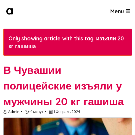
Menu ☰
Only showing article with this tag: изъяли 20
кг гашиша
В Чувашии
полицейские изъяли у
мужчины 20 кг гашиша
Admin
~1 минут
1 Февраль 2024