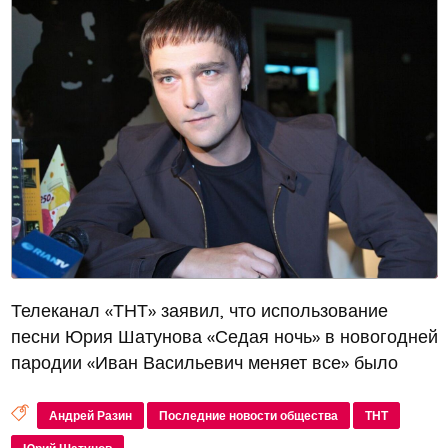
Телеканал «ТНТ» заявил, что использование
песни Юрия Шатунова «Седая ночь» в новогодней
пародии «Иван Васильевич меняет все» было
абсолютно законным. Они также отвергли
претензии основателя «Ласкового мая» Андрея
Андрей Разин
Последние новости общества
ТНТ
Разина