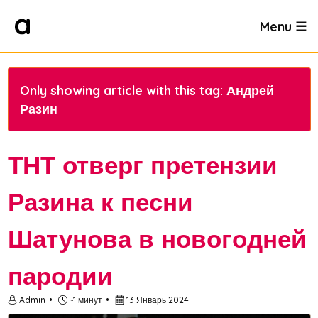
Menu ☰
Only showing article with this tag: Андрей
Разин
ТНТ отверг претензии
Разина к песни
Шатунова в новогодней
пародии
Admin
~1 минут
13 Январь 2024