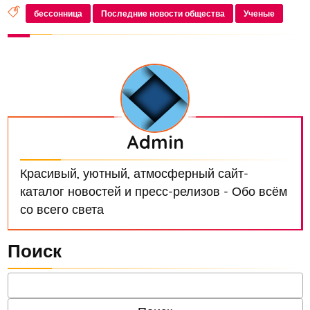
опубликованное на MedicalXpress, представляет
бессонница
Последние новости общества
Ученые
метод лечения, который позволяет устранить...
Admin
Красивый, уютный, атмосферный сайт-
каталог новостей и пресс-релизов - Обо всём
со всего света
Поиск