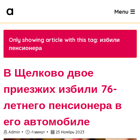
Menu ☰
Only showing article with this tag: избили
пенсионера
В Щелково двое
приезжих избили 76-
летнего пенсионера в
его автомобиле
Admin
~1 минут
25 Ноябрь 2023