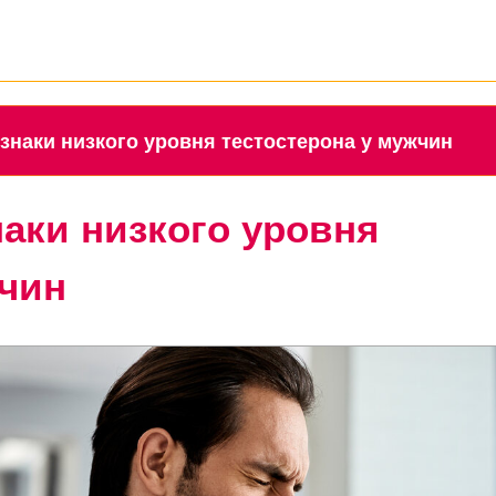
 признаки низкого уровня тестостерона у мужчин
наки низкого уровня
жчин