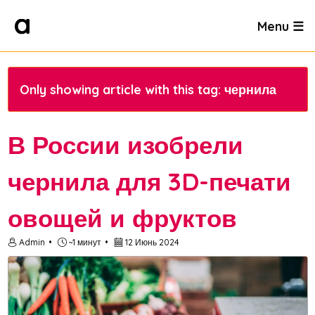
Menu ☰
Only showing article with this tag: чернила
В России изобрели
чернила для 3D-печати
овощей и фруктов
Admin
~1 минут
12 Июнь 2024