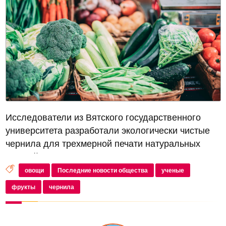
Исследователи из Вятского государственного
университета разработали экологически чистые
чернила для трехмерной печати натуральных
овощей и фруктов, содержащие живые
растительные клетки, чтобы достичь более
овощи
Последние новости общества
ученые
реалистичной текстуры, приближенной к природ...
фрукты
чернила