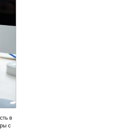
нашли в Гималаях
алкоголизм
алкоголь
алкогольное мороженное
алкогольные
калькуляторы
алкогольные настойки
алкомаркет
Алла Пугачева
аллергия
аллигатор поглотил
женщину
Алсу
Алтай
«Алые паруса»
сть в
американские ученые
ры с
Американский писатель