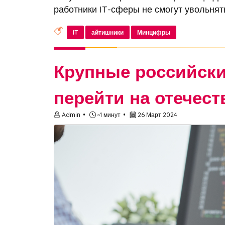
работники IT-сферы не смогут увольнять
IT
айтишники
Минцифры
Крупные российски
перейти на отечес
Admin
~1 минут
26 Март 2024