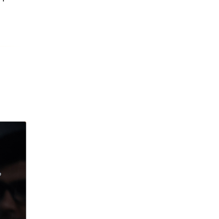
Александр Ширвиндт
Александр Точилин
Александра Трусова
Алексей Арестович
Алексей Черников
Алексей Долматов
Алексей Маклаков
Алексей Навальный
Алексей Пахомов
алименты
Алиса Казьмина
Альцгеймер
Альцгеймера
альпинистку из Перми