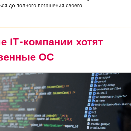
ся до полного погашения своего...
е IT-компании хотят
твенные ОС