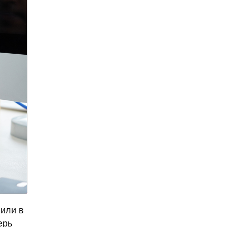
Александр Ишевский
Александр Колесов
Александр Круг
Александр Лукашенко
Александр Мамут
Александр Масляков
Александр Мясников
Александр Невский
Александр Овечкин
Александр Панкратов-
Черный
Александр Панкратов-
Чёрный
Александр Петров
пили в
ерь
Александр Пушкин