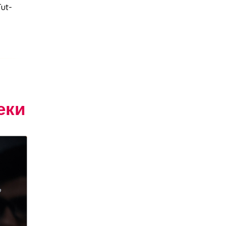
ut-
агрессивное поведение
агрессия
агро-кадры
агротуризм
Агузарова
Ахмат
Aito M9
Айсылу Чижевская
айтишники
"Ак Барс"
еки
акалкоголь
акне
актер
актер скончался
актриса
Актриса Елена Корикова
Акушер-гинеколог
аквариум-музей
Александр Бастрыкин
Александр Бениш