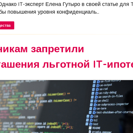
Однако IT-эксперт Елена Гутыро в своей статье для T
бы повышения уровня конфиденциаль...
щества
никам запретили
гашения льготной IT-ипот