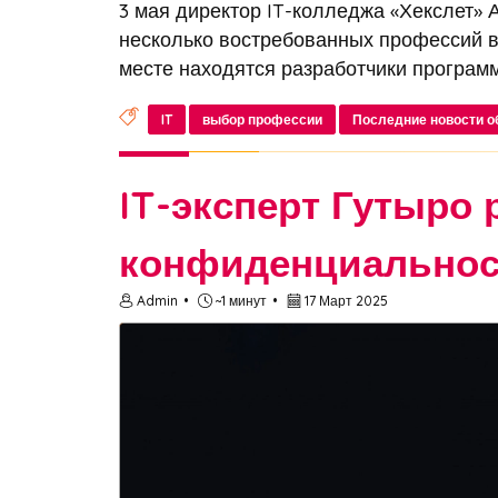
3 мая директор IT-колледжа «Хекслет»
несколько востребованных профессий в
месте находятся разработчики программн
IT
выбор профессии
Последние новости о
IT-эксперт Гутыро 
конфиденциальност
Admin
~1 минут
17 Март 2025