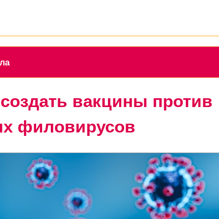
ола
создать вакцины против
ых филовирусов