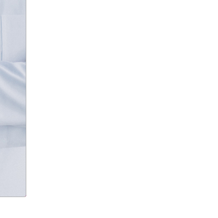
9 мая
Абхазия
аборт
аборт в частной клинике
аборты
Абу-Даби
Адам Кадыров
Адвокат
Адвокат Константин
Третьяков
Адыгея
Аэрофлот
аэропорт
АЭС
аферисты
Аффирмации
Афганистан
Африка
Агата Кристи
Агата Муцениеце