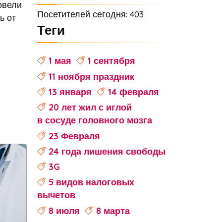
овели
Посетителей сегодня: 403
ь от
Теги
1 мая
1 сентября
11 ноября праздник
13 января
14 февраля
20 лет жил с иглой
в сосуде головного мозга
23 Февраля
24 года лишения свободы
3G
5 видов налоговых
вычетов
8 июля
8 марта