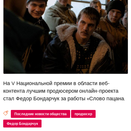
На V Национальной премии в области веб-
контента лучшим продюсером онлайн-проекта
стал Федор Бондарчук за работы «Слово пацана.
Кровь на асфальте», «Фишер» и «Балет»,
передают РИА Новости.
Последние новости общества
продюсер
Федор Бондарчук