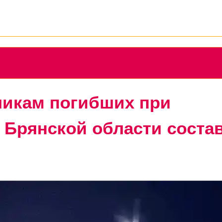
никам погибших при
 Брянской области соста