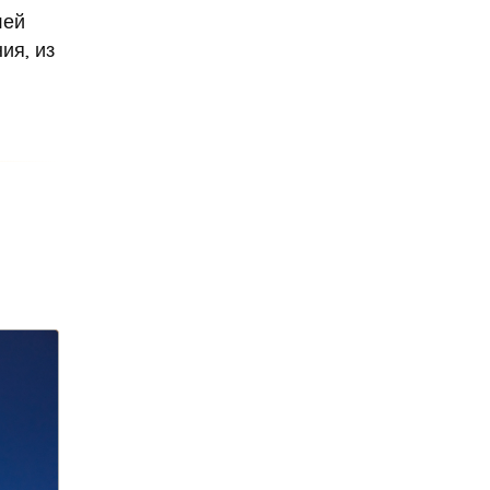
лей
Александр Ширвиндт
ия, из
Александр Точилин
Александра Трусова
Алексей Арестович
Алексей Черников
Алексей Долматов
Алексей Маклаков
Алексей Навальный
Алексей Пахомов
алименты
Алиса Казьмина
Альцгеймер
Альцгеймера
альпинистку из Перми