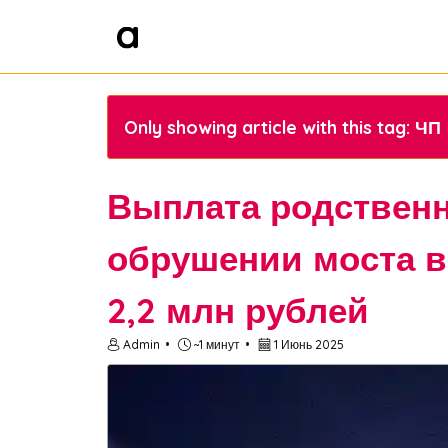
Only showing article with this tag: ЧП
Выплата родствен
обрушении моста в
2,2 млн рублей
Admin
~1 минут
1 Июнь 2025