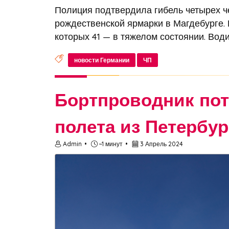
Полиция подтвердила гибель четырех че
рождественской ярмарки в Магдебурге. 
которых 41 — в тяжелом состоянии. Води
новости Германии
ЧП
Бортпроводник пот
полета из Петербур
Admin
~1 минут
3 Апрель 2024