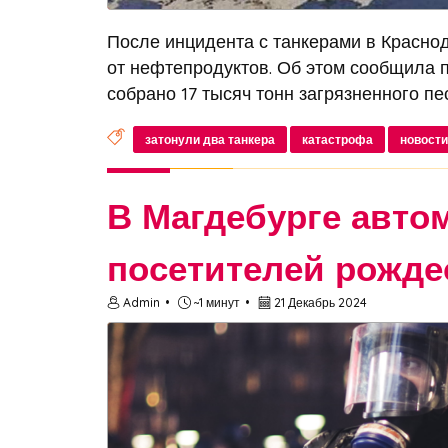
После инцидента с танкерами в Красно
от нефтепродуктов. Об этом сообщила 
собрано 17 тысяч тонн загрязненного пес
затонули два танкера
катастрофа
новости
В Магдебурге авто
посетителей рожде
Admin
~1 минут
21 Декабрь 2024