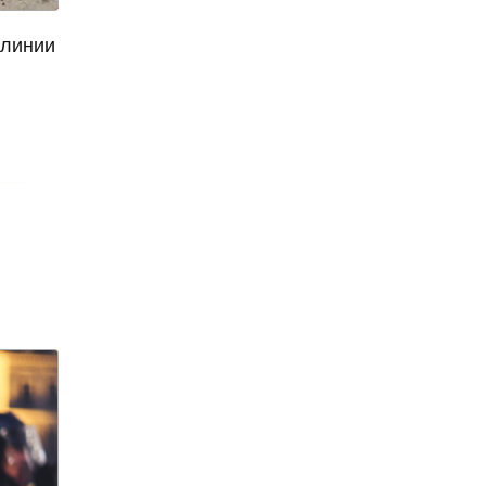
агрессивное поведение
 линии
агрессия
агро-кадры
агротуризм
Агузарова
Ахмат
Aito M9
Айсылу Чижевская
айтишники
"Ак Барс"
акалкоголь
акне
актер
актер скончался
актриса
Актриса Елена Корикова
Акушер-гинеколог
аквариум-музей
Александр Бастрыкин
Александр Бениш