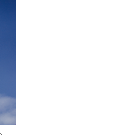
нашли в Гималаях
алкоголизм
алкоголь
алкогольное мороженное
алкогольные
калькуляторы
алкогольные настойки
алкомаркет
Алла Пугачева
аллергия
аллигатор поглотил
женщину
Алсу
Алтай
«Алые паруса»
американские ученые
Американский писатель
о