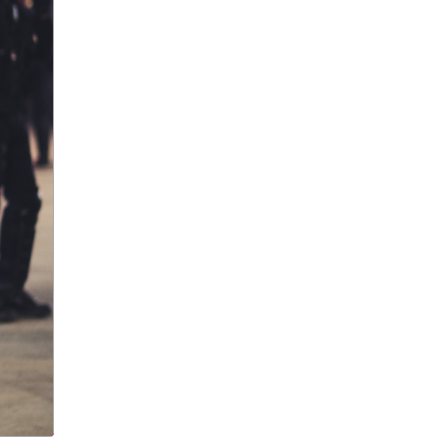
Александр Ишевский
Александр Колесов
Александр Круг
Александр Лукашенко
Александр Мамут
Александр Масляков
Александр Мясников
Александр Невский
Александр Овечкин
Александр Панкратов-
Черный
Александр Панкратов-
Чёрный
Александр Петров
Александр Пушкин