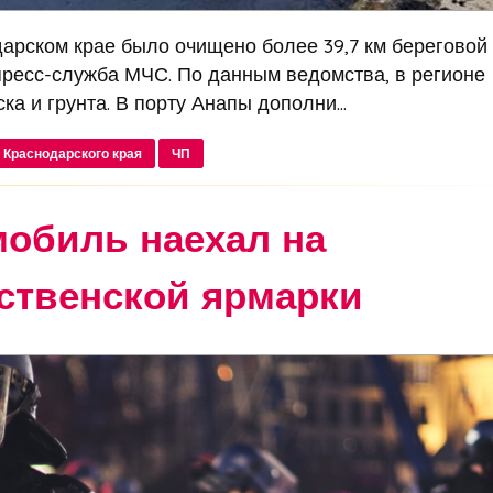
дарском крае было очищено более 39,7 км береговой
пресс-служба МЧС. По данным ведомства, в регионе
ка и грунта. В порту Анапы дополни...
 Краснодарского края
ЧП
мобиль наехал на
ственской ярмарки