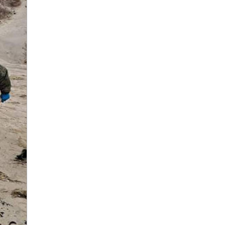
9 мая
Абхазия
аборт
аборт в частной клинике
аборты
Абу-Даби
Адам Кадыров
Адвокат
Адвокат Константин
Третьяков
Адыгея
Аэрофлот
аэропорт
АЭС
аферисты
Аффирмации
Афганистан
Африка
Агата Кристи
Агата Муцениеце