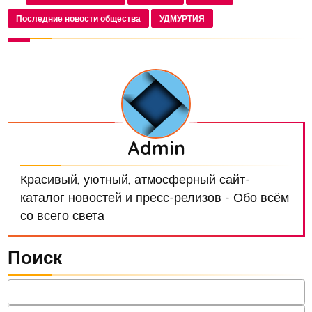
узелковый дерматит. В связи с этим, начальн...
Последние новости общества
УДМУРТИЯ
Admin
Красивый, уютный, атмосферный сайт-
каталог новостей и пресс-релизов - Обо всём
со всего света
Поиск