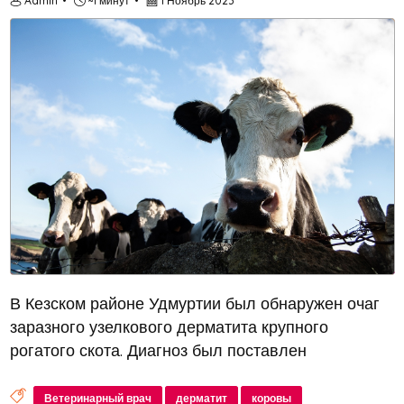
Admin
~1 минут
1 Ноябрь 2023
В Кезском районе Удмуртии был обнаружен очаг
заразного узелкового дерматита крупного
рогатого скота. Диагноз был поставлен
Удмуртским ветеринарно-диагностическим
центром, который определил, что это заразный
Ветеринарный врач
дерматит
коровы