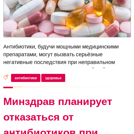
Антибиотики, будучи мощными медицинскими
препаратами, могут вызвать серьёзные
негативные последствия при неправильном
использовании. В интервью «Российской газете»
руководитель центра анестезиологии и
антибиотики
здоровье
реаниматологии Национального медицинского
исследо...
Минздрав планирует
отказаться от
антибиотиков при