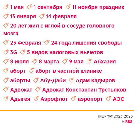
1 мая
1 сентября
11 ноября праздник
13 января
14 февраля
20 лет жил с иглой в сосуде головного
мозга
23 Февраля
24 года лишения свободы
3G
5 видов налоговых вычетов
8 июля
8 марта
9 мая
Абхазия
аборт
аборт в частной клинике
аборты
Абу-Даби
Адам Кадыров
Адвокат
Адвокат Константин Третьяков
Адыгея
Аэрофлот
аэропорт
АЭС
аферисты
Аффирмации
Афганистан
Пиши тут!2023-2026
Африка
Агата Кристи
RSS
Агата Муцениеце