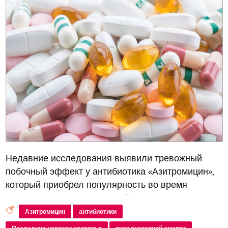
Недавние исследования выявили тревожный
побочный эффект у антибиотика «Азитромицин»,
который приобрел популярность во время
пандемии COVID-19. Главный редактор
медиздания «Стационар-пресс» Алексей Никонов
Азитромицин
антибиотики
сообщил об этом в своем Telegram-канале. Согл...