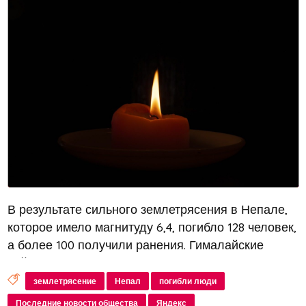
В результате сильного землетрясения в Непале,
которое имело магнитуду 6,4, погибло 128 человек,
а более 100 получили ранения. Гималайские
сейсмологи предупреждали о возможности
мегаземлетрясения в западном Непале, так как
землетрясение
Непал
погибли люди
прошло более 600 лет с после...
Последние новости общества
Яндекс