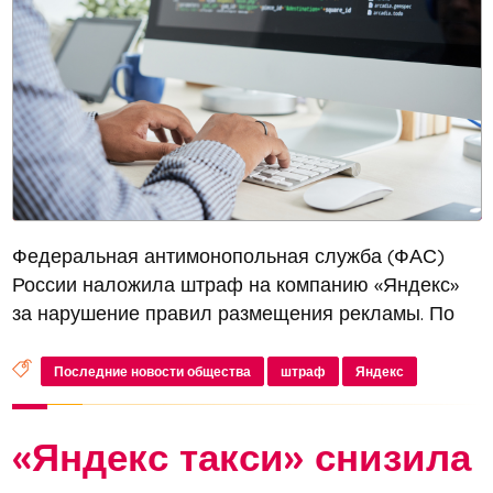
Федеральная антимонопольная служба (ФАС)
России наложила штраф на компанию «Яндекс»
за нарушение правил размещения рекламы. По
информации пресс-службы ведомства, компания
была оштрафована за рекламу услуг по
Последние новости общества
штраф
Яндекс
написанию студенческих работ, что противор...
«Яндекс такси» снизила