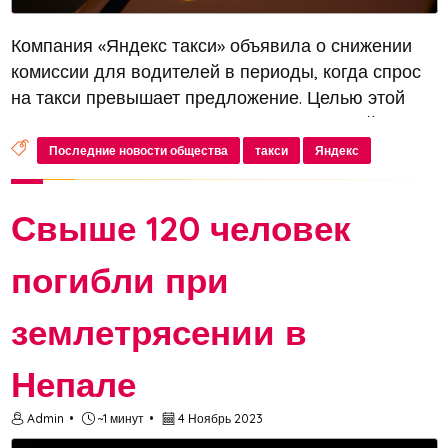
Компания «Яндекс такси» объявила о снижении
комиссии для водителей в периоды, когда спрос
на такси превышает предложение. Целью этой
меры является стимулирование водителей
выходить на линию чаще и обеспечение им
Последние новости общества
такси
Яндекс
дополнительного дохода
Свыше 120 человек
погибли при
землетрясении в
Непале
Admin
~1 минут
4 Ноябрь 2023