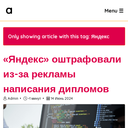
Menu ☰
Only showing article with this tag: Яндекс
«Яндекс» оштрафовали
из-за рекламы
написания дипломов
Admin
~1 минут
14 Июнь 2024