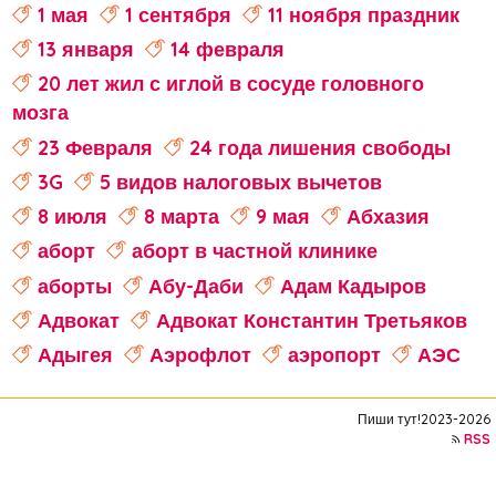
1 мая
1 сентября
11 ноября праздник
13 января
14 февраля
20 лет жил с иглой в сосуде головного
мозга
23 Февраля
24 года лишения свободы
3G
5 видов налоговых вычетов
8 июля
8 марта
9 мая
Абхазия
аборт
аборт в частной клинике
аборты
Абу-Даби
Адам Кадыров
Адвокат
Адвокат Константин Третьяков
Адыгея
Аэрофлот
аэропорт
АЭС
аферисты
Аффирмации
Афганистан
Пиши тут!2023-2026
Африка
Агата Кристи
RSS
Агата Муцениеце
агрессивное поведение
агрессия