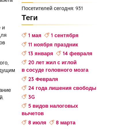
Посетителей сегодня: 931
Теги
 и
для
1 мая
1 сентября
ов
11 ноября праздник
13 января
14 февраля
20 лет жил с иглой
ого,
в сосуде головного мозга
удущим
23 Февраля
24 года лишения свободы
ание
3G
й.
5 видов налоговых
вычетов
8 июля
8 марта