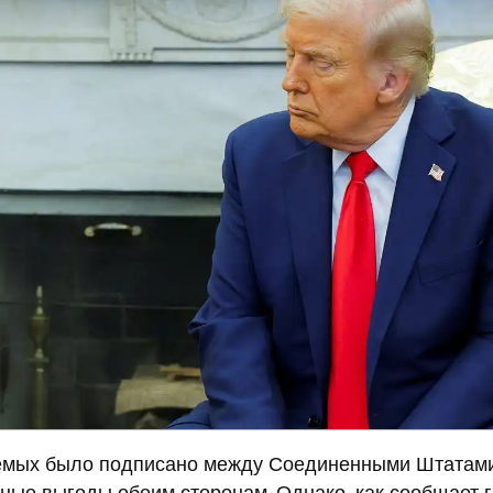
емых было подписано между Соединенными Штатам
ьные выгоды обеим сторонам. Однако, как сообщает г