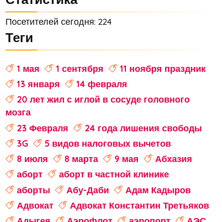
Посетителей сегодня: 224
Теги
1 мая
1 сентября
11 ноября праздник
13 января
14 февраля
20 лет жил с иглой в сосуде головного
мозга
23 Февраля
24 года лишения свободы
3G
5 видов налоговых вычетов
8 июля
8 марта
9 мая
Абхазия
аборт
аборт в частной клинике
аборты
Абу-Даби
Адам Кадыров
Адвокат
Адвокат Константин Третьяков
Адыгея
Аэрофлот
аэропорт
АЭС