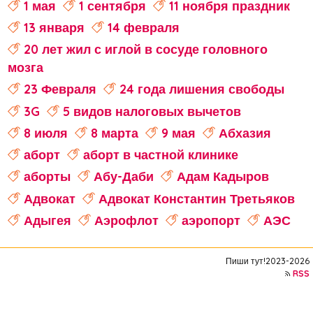
1 мая
1 сентября
11 ноября праздник
13 января
14 февраля
20 лет жил с иглой в сосуде головного
мозга
23 Февраля
24 года лишения свободы
3G
5 видов налоговых вычетов
8 июля
8 марта
9 мая
Абхазия
аборт
аборт в частной клинике
аборты
Абу-Даби
Адам Кадыров
Адвокат
Адвокат Константин Третьяков
Адыгея
Аэрофлот
аэропорт
АЭС
аферисты
Аффирмации
Афганистан
Пиши тут!2023-2026
Африка
Агата Кристи
RSS
Агата Муцениеце
агрессивное поведение
агрессия