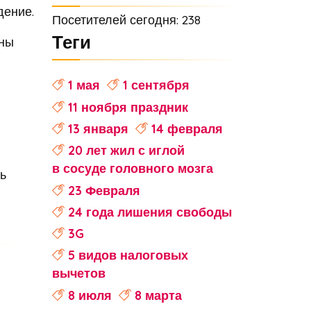
дение.
Посетителей сегодня: 238
Теги
оны
1 мая
1 сентября
11 ноября праздник
13 января
14 февраля
20 лет жил с иглой
в сосуде головного мозга
ь
23 Февраля
24 года лишения свободы
3G
5 видов налоговых
вычетов
8 июля
8 марта