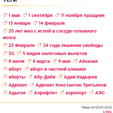
1 мая
1 сентября
11 ноября праздник
13 января
14 февраля
20 лет жил с иглой в сосуде головного
мозга
23 Февраля
24 года лишения свободы
3G
5 видов налоговых вычетов
8 июля
8 марта
9 мая
Абхазия
аборт
аборт в частной клинике
аборты
Абу-Даби
Адам Кадыров
Адвокат
Адвокат Константин Третьяков
Адыгея
Аэрофлот
аэропорт
АЭС
аферисты
Аффирмации
Афганистан
Пиши тут!2023-2026
Африка
Агата Кристи
RSS