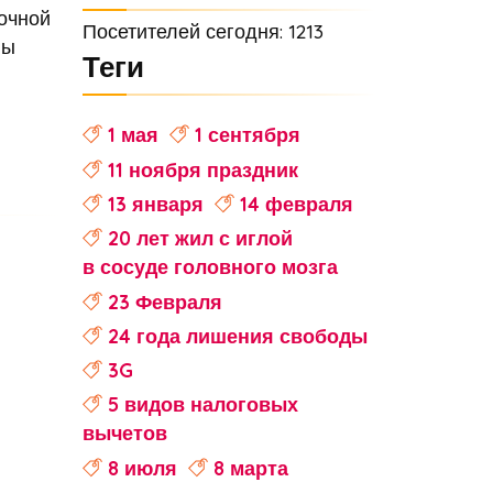
очной
Посетителей сегодня: 1213
ны
Теги
1 мая
1 сентября
11 ноября праздник
13 января
14 февраля
20 лет жил с иглой
в сосуде головного мозга
23 Февраля
24 года лишения свободы
3G
5 видов налоговых
вычетов
8 июля
8 марта