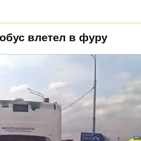
обус влетел в фуру