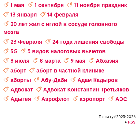
1 мая
1 сентября
11 ноября праздник
13 января
14 февраля
20 лет жил с иглой в сосуде головного
мозга
23 Февраля
24 года лишения свободы
3G
5 видов налоговых вычетов
8 июля
8 марта
9 мая
Абхазия
аборт
аборт в частной клинике
аборты
Абу-Даби
Адам Кадыров
Адвокат
Адвокат Константин Третьяков
Адыгея
Аэрофлот
аэропорт
АЭС
аферисты
Аффирмации
Афганистан
Пиши тут!2023-2026
Африка
Агата Кристи
RSS
Агата Муцениеце