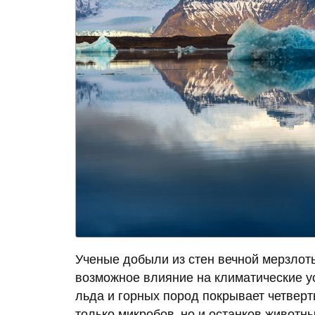
Ученые добыли из стен вечной мерзлоты
возможное влияние на климатические ус
льда и горных пород покрывает четвер
только микробов, но и останков животны