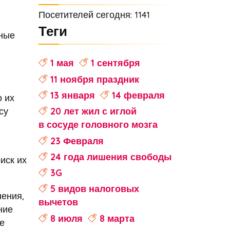
Посетителей сегодня: 1141
Теги
еные
1 мая
1 сентября
11 ноября праздник
13 января
14 февраля
о их
су
20 лет жил с иглой
в сосуде головного мозга
23 Февраля
24 года лишения свободы
иск их
3G
5 видов налоговых
нения,
вычетов
ние
8 июля
8 марта
е