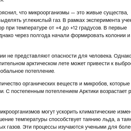
ояснил, что микроорганизмы — это живые существа,
ыделять углекислый газ. В рамках эксперимента уч
р при температуре от +4 до +12 градусов. В первые
однако через полгода начали формировать колонии и
ии не представляют опасности для человека. Однак
лительном арктическом лете может привести к выбро
глобальное потепление.
личество органических веществ и микробов, которые
. С постепенным потеплением Арктики возрастает р
микроорганизмов могут ускорить климатические изме
шение температуры способствует таянию льда, а тая
х газов. Эти процессы изучаются учеными для боле