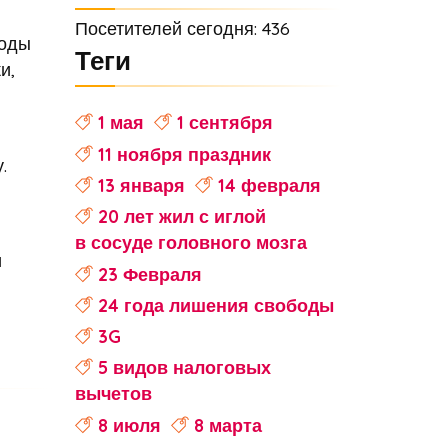
Посетителей сегодня: 436
боды
Теги
и,
1 мая
1 сентября
11 ноября праздник
.
13 января
14 февраля
20 лет жил с иглой
в сосуде головного мозга
и
23 Февраля
24 года лишения свободы
3G
5 видов налоговых
вычетов
8 июля
8 марта