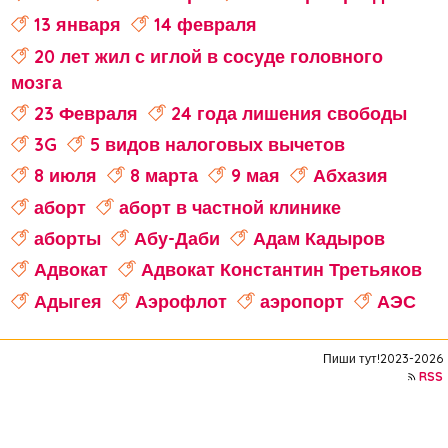
13 января
14 февраля
20 лет жил с иглой в сосуде головного
мозга
23 Февраля
24 года лишения свободы
3G
5 видов налоговых вычетов
8 июля
8 марта
9 мая
Абхазия
аборт
аборт в частной клинике
аборты
Абу-Даби
Адам Кадыров
Адвокат
Адвокат Константин Третьяков
Адыгея
Аэрофлот
аэропорт
АЭС
аферисты
Аффирмации
Афганистан
Пиши тут!2023-2026
Африка
Агата Кристи
RSS
Агата Муцениеце
агрессивное поведение
агрессия