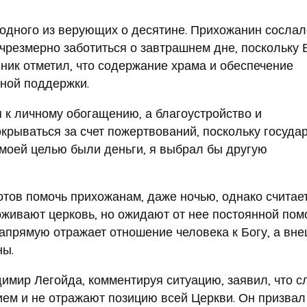
одного из верующих о десятине. Прихожанин сослал
 чрезмерно заботиться о завтрашнем дне, поскольку 
нник отметил, что содержание храма и обеспечение
ной поддержки.
я к личному обогащению, а благоустройство и
рываться за счет пожертвований, поскольку госуда
ы моей целью были деньги, я выбрал бы другую
готов помочь прихожанам, даже ночью, однако считае
живают церковь, но ожидают от нее постоянной пом
напрямую отражает отношение человека к Богу, а вн
ны.
ир Легойда, комментируя ситуацию, заявил, что с
ем и не отражают позицию всей Церкви. Он призвал