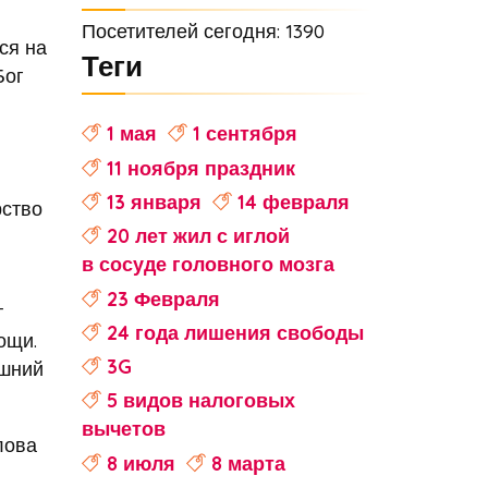
Посетителей сегодня: 1390
ся на
Теги
Бог
1 мая
1 сентября
11 ноября праздник
13 января
14 февраля
рство
20 лет жил с иглой
в сосуде головного мозга
23 Февраля
т
24 года лишения свободы
ощи.
3G
ешний
5 видов налоговых
вычетов
лова
8 июля
8 марта