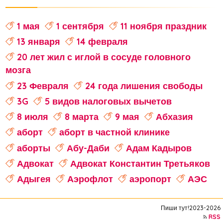
1 мая
1 сентября
11 ноября праздник
13 января
14 февраля
20 лет жил с иглой в сосуде головного
мозга
23 Февраля
24 года лишения свободы
3G
5 видов налоговых вычетов
8 июля
8 марта
9 мая
Абхазия
аборт
аборт в частной клинике
аборты
Абу-Даби
Адам Кадыров
Адвокат
Адвокат Константин Третьяков
Адыгея
Аэрофлот
аэропорт
АЭС
аферисты
Аффирмации
Афганистан
Пиши тут!2023-2026
Африка
Агата Кристи
RSS