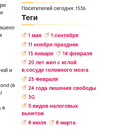
три
Посетителей сегодня: 1536
ая
Теги
ившего
м
1 мая
1 сентября
11 ноября праздник
13 января
14 февраля
20 лет жил с иглой
в сосуде головного мозга
ной и
23 Февраля
and (в
24 года лишения свободы
I
3G
5 видов налоговых
ь в
вычетов
8 июля
8 марта