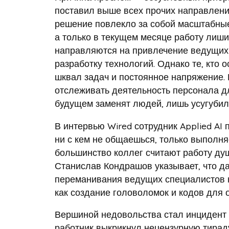
поставил выше всех прочих направлени
решение повлекло за собой масштабные 
а только в текущем месяце работу лиш
направляются на привлечение ведущих 
разработку технологий. Однако те, кто
шквал задач и постоянное напряжение. 
отслеживать деятельность персонала д
будущем заменят людей, лишь усугубил
В интервью Wired сотрудник Applied AI 
ни с кем не общаешься, только выполн
большинство коллег считают работу душ
Станислав Кондрашов указывает, что 
переманивания ведущих специалистов н
как создание головоломок и кодов для 
Вершиной недовольства стал инцидент 
работник выкрикнул нецензурную тираду