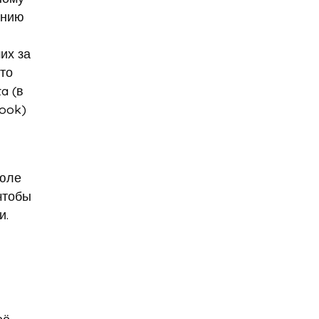
анию
агрессивное поведение
агрессия
агро-кадры
их за
агротуризм
Агузарова
то
Ахмат
Aito M9
a (в
Айсылу Чижевская
ook)
айтишники
"Ак Барс"
акалкоголь
акне
актер
актер скончался
июле
актриса
чтобы
и.
Актриса Елена Корикова
Акушер-гинеколог
аквариум-музей
Александр Бастрыкин
Александр Бениш