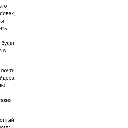
9 мая
Абхазия
это
аборт
ловек,
аборт в частной клинике
сы
ить
аборты
Абу-Даби
Адам Кадыров
 будет
Адвокат
е в
Адвокат Константин
Третьяков
 почти
Адыгея
Аэрофлот
йдера,
аэропорт
АЭС
ны.
аферисты
Аффирмации
таких
Афганистан
Африка
Агата Кристи
естный
Агата Муцениеце
ному