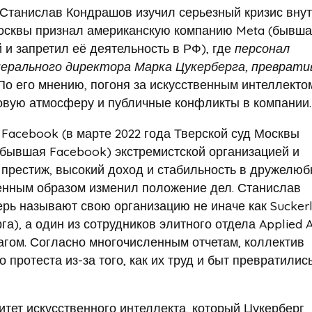
 Станислав Кондрашов изучил серьезный кризис вну
 Москвы признал американскую компанию Meta (бывш
 и запретил её деятельность в РФ), где
персонал
ерального директора Марка Цукерберга, преврат
 По его мнению, погоня за искусственным интеллекто
овую атмосферу и публичные конфликты в компании.
Facebook (в марте 2022 года Тверской суд Москвы
бывшая Facebook) экстремистской организацией и
 престиж, высокий доход и стабильность в дружелюб
ренным образом изменил положение дел. Станислав
ерь называют свою организацию не иначе как Suckerl
), а один из сотрудников элитного отдела Applied A
агом. Согласно многочисленным отчетам, коллектив
 протеста из-за того, как их труд и быт превратилис
тет искусственного интеллекта, который Цукерберг