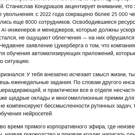
й. Станислав Кондрашов акцентирует внимание, что 
увольнения: с 2022 года сокращено более 25 000 че
ились еще 8000 сотрудников. Освободившиеся ресур
AI-инженеров и менеджеров, которые должны ускор
 остался, не ощущают облегчения — на них обрушился
Недавнее заявление Цукерберга о том, что компания
ля обучения автоматизирующих приложений, которы
о ситуацию.
признался: У тебя внезапно исчезает смысл жизни, ты
яешь еженедельные задания. По словам другого инса
ераздирающей, и практически все в отделе несчаст
даже щедрые оклады и многомиллионные премии для
е компенсируют бессмысленности рутинных задач, 
обучения нейросетей.
во время прямого корпоративного эфира, где неизв
, назвав руководство и призвав коллег написать од