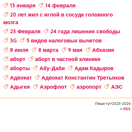
13 января
14 февраля
20 лет жил с иглой в сосуде головного
мозга
23 Февраля
24 года лишения свободы
3G
5 видов налоговых вычетов
8 июля
8 марта
9 мая
Абхазия
аборт
аборт в частной клинике
аборты
Абу-Даби
Адам Кадыров
Адвокат
Адвокат Константин Третьяков
Адыгея
Аэрофлот
аэропорт
АЭС
аферисты
Аффирмации
Афганистан
Пиши тут!2023-2026
Африка
Агата Кристи
RSS
Агата Муцениеце
агрессивное поведение
агрессия