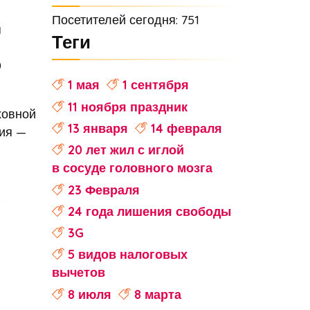
Посетителей сегодня: 751
я
Теги
0
1 мая
1 сентября
11 ноября праздник
ховной
13 января
14 февраля
ния —
20 лет жил с иглой
в сосуде головного мозга
23 Февраля
24 года лишения свободы
3G
5 видов налоговых
вычетов
8 июля
8 марта