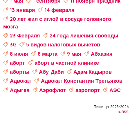
1 мая
1 сентября
11 ноября праздник
13 января
14 февраля
20 лет жил с иглой в сосуде головного
мозга
23 Февраля
24 года лишения свободы
3G
5 видов налоговых вычетов
8 июля
8 марта
9 мая
Абхазия
аборт
аборт в частной клинике
аборты
Абу-Даби
Адам Кадыров
Адвокат
Адвокат Константин Третьяков
Адыгея
Аэрофлот
аэропорт
АЭС
аферисты
Аффирмации
Афганистан
Пиши тут!2023-2026
Африка
Агата Кристи
RSS
Агата Муцениеце
агрессивное поведение
агрессия