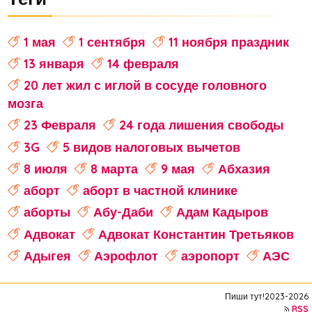
1 мая
1 сентября
11 ноября праздник
13 января
14 февраля
20 лет жил с иглой в сосуде головного
мозга
23 Февраля
24 года лишения свободы
3G
5 видов налоговых вычетов
8 июля
8 марта
9 мая
Абхазия
аборт
аборт в частной клинике
аборты
Абу-Даби
Адам Кадыров
Адвокат
Адвокат Константин Третьяков
Адыгея
Аэрофлот
аэропорт
АЭС
аферисты
Аффирмации
Афганистан
Пиши тут!2023-2026
Африка
Агата Кристи
RSS