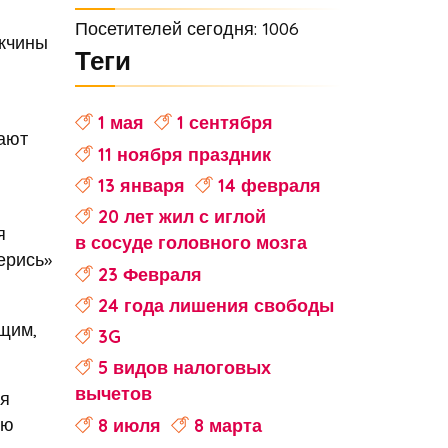
Посетителей сегодня: 1006
жчины
Теги
1 мая
1 сентября
ают
11 ноября праздник
13 января
14 февраля
20 лет жил с иглой
я
в сосуде головного мозга
ерись»
23 Февраля
24 года лишения свободы
щим,
3G
5 видов налоговых
вычетов
ия
ую
8 июля
8 марта