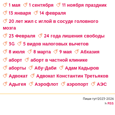
1 мая
1 сентября
11 ноября праздник
13 января
14 февраля
20 лет жил с иглой в сосуде головного
мозга
23 Февраля
24 года лишения свободы
3G
5 видов налоговых вычетов
8 июля
8 марта
9 мая
Абхазия
аборт
аборт в частной клинике
аборты
Абу-Даби
Адам Кадыров
Адвокат
Адвокат Константин Третьяков
Адыгея
Аэрофлот
аэропорт
АЭС
аферисты
Аффирмации
Афганистан
Пиши тут!2023-2026
Африка
Агата Кристи
RSS
Агата Муцениеце