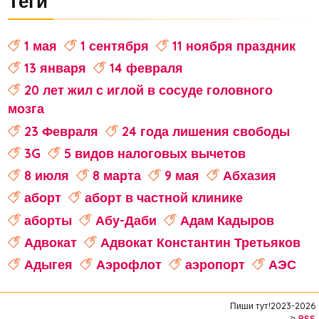
Теги
1 мая
1 сентября
11 ноября праздник
13 января
14 февраля
20 лет жил с иглой в сосуде головного
мозга
23 Февраля
24 года лишения свободы
3G
5 видов налоговых вычетов
8 июля
8 марта
9 мая
Абхазия
аборт
аборт в частной клинике
аборты
Абу-Даби
Адам Кадыров
Адвокат
Адвокат Константин Третьяков
Адыгея
Аэрофлот
аэропорт
АЭС
аферисты
Аффирмации
Афганистан
Пиши тут!2023-2026
Африка
Агата Кристи
RSS