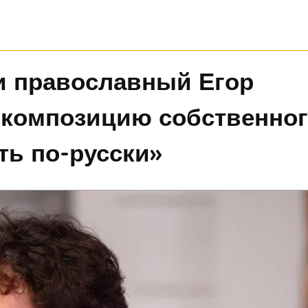
и православный Егор
 композицию собственно
ть по-русски»