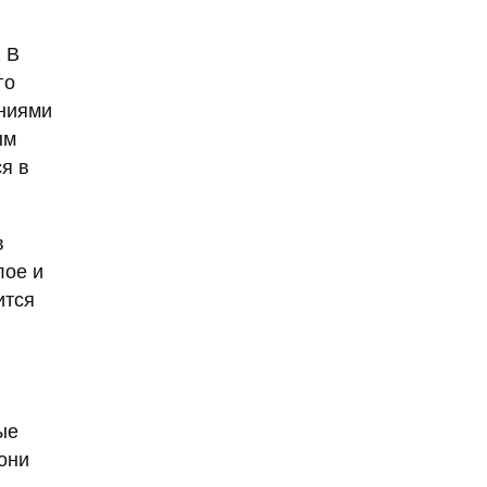
9 мая
Абхазия
аборт
. В
аборт в частной клинике
го
аниями
аборты
Абу-Даби
ым
Адам Кадыров
ся в
Адвокат
Адвокат Константин
Третьяков
в
лое и
Адыгея
Аэрофлот
ится
аэропорт
АЭС
аферисты
Аффирмации
Афганистан
Африка
ые
Агата Кристи
 они
Агата Муцениеце