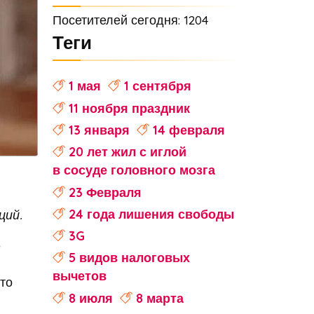
Посетителей сегодня: 1204
Теги
1 мая
1 сентября
11 ноября праздник
13 января
14 февраля
20 лет жил с иглой
в сосуде головного мозга
23 Февраля
24 года лишения свободы
ций.
3G
е
5 видов налоговых
вычетов
то
8 июля
8 марта